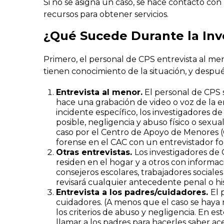
Si no se asigna un caso, se hace contacto c
recursos para obtener servicios.
¿Qué Sucede Durante la Inve
Primero, el personal de CPS entrevista al me
tienen conocimiento de la situación, y despué
Entrevista al menor.
El personal de CPS 
hace una grabación de video o voz de la e
incidente específico, los investigadores d
posible, negligencia y abuso físico o sexual
caso por el Centro de Apoyo de Menores (C
forense en el CAC con un entrevistador fo
Otras entrevistas.
Los investigadores de
residen en el hogar y a otros con informac
consejeros escolares, trabajadores sociale
revisará cualquier antecedente penal o hi
Entrevista a los padres/cuidadores.
El 
cuidadores. (A menos que el caso se haya 
los criterios de abuso y negligencia. En es
llamar a los padres para hacerles saber ace