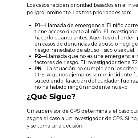
Los casos reciben prioridad basados en el nive
peligro inminente. Las tres prioridades son:
P1
—Llamada de emergencia: El niño corre e
tiene acceso directo al niño. El investigad
hacerlo cuanto antes. Agentes del orden 
en casos de denuncias de abuso o neglige
riesgo inmediato de abuso físico o sexual.
P2
—Llamada que no es una emergencia in
factores de riesgo. El investigador tiene 7
PN
—La situación no cumple con los criteri
CPS. Algunos ejemplos son: el incidente f
sucediendo; la acción del cuidador fue raz
no ha habido ningún incidente nuevo.
¿Qué Sigue?
Un supervisor de CPS determina si el caso cumpl
asigna el caso a un investigador de CPS. Si n
y se toma una decisión.