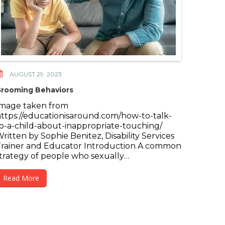
AUGUST 29, 2023
rooming Behaviors
Image taken from
ttps://educationisaround.com/how-to-talk-
o-a-child-about-inappropriate-touching/
ritten by Sophie Benitez, Disability Services
rainer and Educator Introduction A common
trategy of people who sexually…
Read More