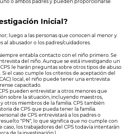
on uno o ambos padres y pueden proporcionarse
stigación Inicial?
nor; luego a las personas que conocen al menor y
s al abusador o los padres/cuidadores.
siempre entabla contacto con el niño primero. Se
ntrevista del niño. Aunque se está investigando un
e CPS le harán preguntas sobre otros tipos de abuso
. Si el caso cumple los criterios de aceptación del
AC) local, el niño puede tener una entrevista
rense capacitado.
 CPS pueden entrevistar a otros menores que
ión sobre la situación, incluyendo maestros,
s y otros miembros de la familia. CPS también
storia de CPS que pueda tener la familia.
personal de CPS entrevistará a los padres o
resuelto "PN", lo que significa que no cumple con
te caso, los trabajadores del CPS todavía intentarán
rca de la investigación.)