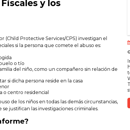
Fiscales y los
or (Child Protective Services/CPS) investigan el
iales si la persona que comete el abuso es:
G
ogida
buelo o tío
h
familia del niño, como un compañero sin relación de
t
W
ar si dicha persona reside en la casa
T
enor
s
 o centro residencial
abuso de los niños en todas las demás circunstancias,
se justifican las investigaciones criminales.
nforme?