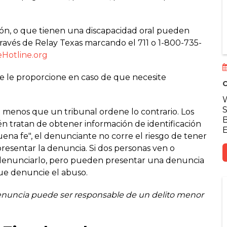
ión, o que tienen una discapacidad oral pueden
avés de Relay Texas marcando el 711 o 1-800-735-
Hotline.org
 le proporcione en caso de que necesite
C
W
S
 menos que un tribunal ordene lo contrario. Los
B
én tratan de obtener información de identificación
E
uena fe", el denunciante no corre el riesgo de tener
presentar la denuncia. Si dos personas ven o
denunciarlo, pero pueden presentar una denuncia
que denuncie el abuso.
enuncia puede ser responsable de un delito menor